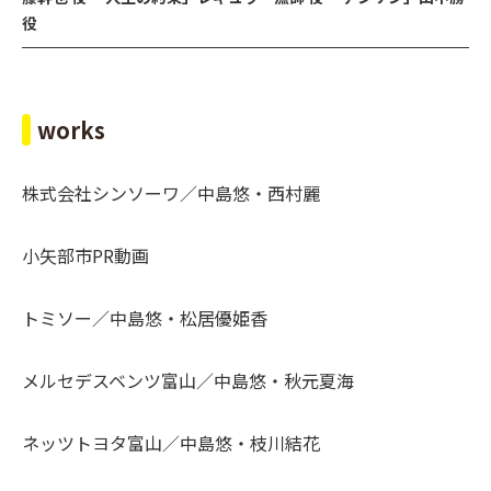
役
works
株式会社シンソーワ／中島悠・西村麗
小矢部市PR動画
トミソー／中島悠・松居優姫香
メルセデスベンツ富山／中島悠・秋元夏海
ネッツトヨタ富山／中島悠・枝川結花