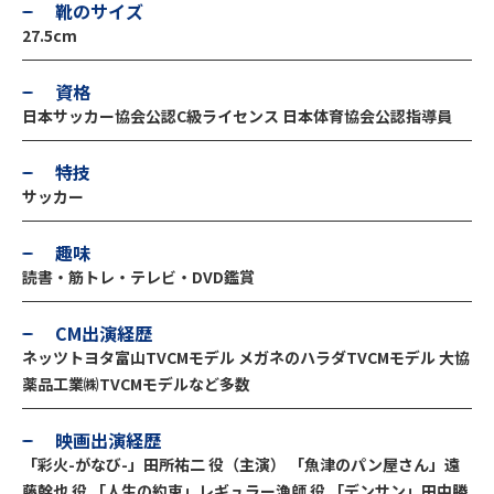
靴のサイズ
27.5cm
資格
日本サッカー協会公認C級ライセンス 日本体育協会公認指導員
特技
サッカー
趣味
読書・筋トレ・テレビ・DVD鑑賞
CM出演経歴
ネッツトヨタ富山TVCMモデル メガネのハラダTVCMモデル 大協
薬品工業㈱TVCMモデルなど多数
映画出演経歴
「彩火-がなび-」田所祐二 役（主演） 「魚津のパン屋さん」遠
藤幹也 役 「人生の約束」レギュラー漁師 役 「デンサン」田中勝