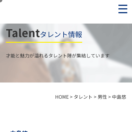
Talent
タレント情報
才能と魅力が溢れるタレント陣が集結しています
HOME
>
タレント
>
男性
>
中島悠