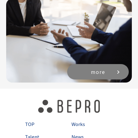
more
TOP
Works
Talent
News