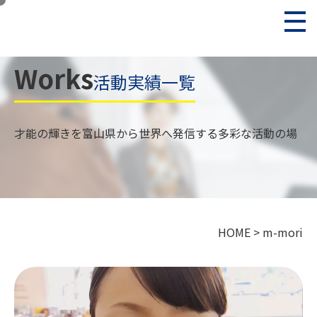
Works
活動実績一覧
才能の輝きを富山県から世界へ発信する多彩な活動の場
HOME
>
m-mori