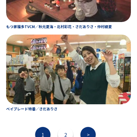
もつ家福多TVCM／秋元夏海・北村彩花・さだありさ・仲村綾夏
ベイブレード特番／さだありさ
投
1
2
>