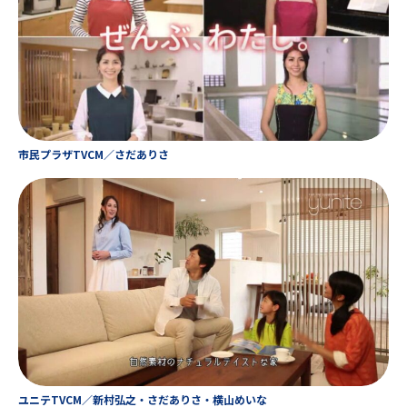
市民プラザTVCM／さだありさ
ユニテTVCM／新村弘之・さだありさ・横山めいな