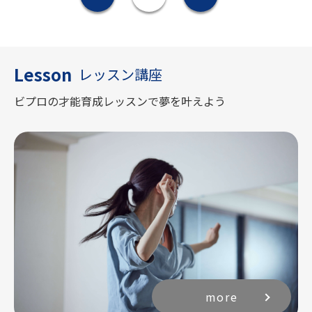
稿
の
ペ
ー
Lesson
レッスン講座
ジ
送
ビプロの才能育成レッスンで夢を叶えよう
り
more