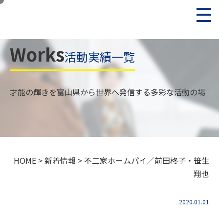
Works
活動実績一覧
才能の輝きを富山県から世界へ発信する多彩な活動の場
HOME
>
新着情報
>
不二家ホームパイ／前田柊子・笹生
翔也
2020.01.01